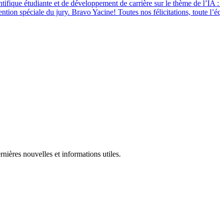
ntifique étudiante et de développement de carrière sur le thème de l’IA :
tion spéciale du jury. Bravo Yacine! Toutes nos félicitations, toute l’équ
rnières nouvelles et informations utiles.